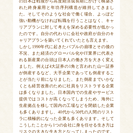
の日本は戦後から高度経済成長期にかけて構築さ
れた終身雇用と年功序列構造が維持してきまし
た。そしてそのような社会で働く場合、よっぽど
強い動機がなければ転職を行うことはなく、キャ
リアプランに対して考えを深める必要性が低かっ
たのです。自分の代わりに会社や政府が自分のキ
ャリアプランを築いてくれていたとも言えます。
しかし1990年代に起きたバブルの崩壊とその後の
不況、また経済のグローバル化やIT業界に代表さ
れる新産業の台頭は日本人の働き方を大きく変え
ました。例えば4大証券の1角と言われた山一証券
が倒産するなど、大手企業であっても倒産するこ
とが当たり前になりました。また倒産までいかな
くとも経営改善のために社員をリストラする企業
は多くなりました。日本国内での生産やサービス
提供ではコストが高くなってしまうため、海外に
生産拠点を移して国内の工場などを閉鎖した企業
も多くありますし、40代から50代の人間のリスト
ラに積極的になった企業も多くあります。そして
こうしたことから1つの会社に身を任せる生き方は
リスクの大きな生き方となってしまったのです。